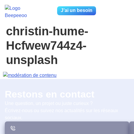
J’ai un besoin
christin-hume-
Hcfwew744z4-
unsplash
Restons en contact
Une question, un projet ou juste curieux ?
Écrivez-nous ou suivez nos actualités sur les réseaux
sociaux.