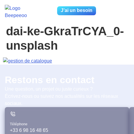
J’ai un besoin
dai-ke-GkraTrCYA_0-
unsplash
Restons en contact
Une question, un projet ou juste curieux ?
Écrivez-nous ou suivez nos actualités sur les réseaux
sociaux.
Téléphone
+33 6 98 16 48 65