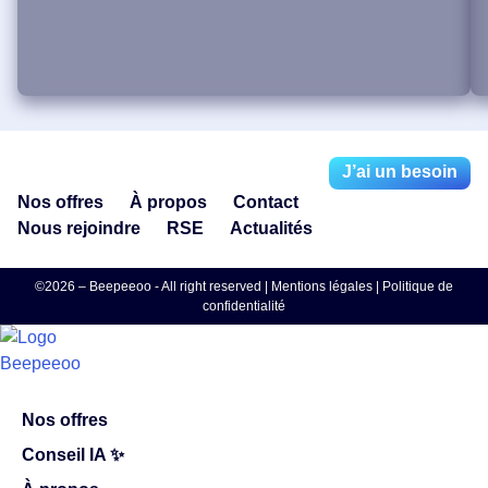
J’ai un besoin
Nos offres
À propos
Contact
Nous rejoindre
RSE
Actualités
©2026 – Beepeeoo - All right reserved |
Mentions légales
|
Politique de
confidentialité
Nos offres
Conseil IA ✨