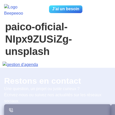
J’ai un besoin
paico-oficial-
NIpx9ZUSiZg-
unsplash
Restons en contact
Une question, un projet ou juste curieux ?
Écrivez-nous ou suivez nos actualités sur les réseaux
sociaux.