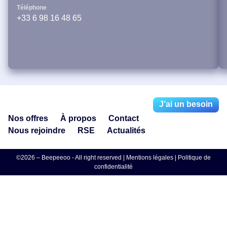
Téléphone
+33 6 98 16 48 65
J’ai un besoin
Nos offres
À propos
Contact
Nous rejoindre
RSE
Actualités
©2026 – Beepeeoo - All right reserved |
Mentions légales
|
Politique de
confidentialité