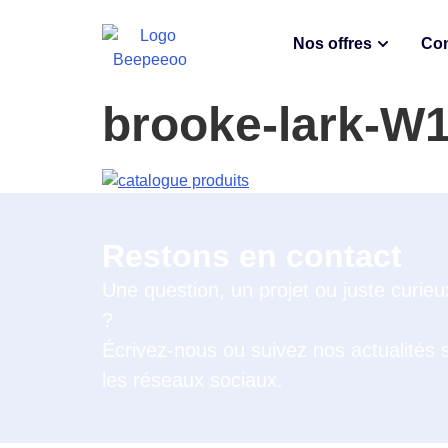
Nos offres
Con
brooke-lark-
Restons en contact
Une question, un projet ou juste curieu
?
Écrivez-nous ou suivez nos actualités 
les réseaux sociaux.