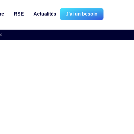
re
RSE
Actualités
J’ai un besoin
té