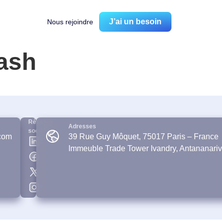
J’ai un besoin
Nous rejoindre
ash
Réseaux
Adresses
sociaux
com
39 Rue Guy Môquet, 75017 Paris – France
Immeuble Trade Tower Ivandry, Antananari