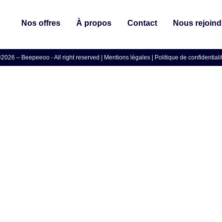
Nos offres
À propos
Contact
Nous rejoind
2026 – Beepeeoo - All right reserved |
Mentions légales
|
Politique de confidentiali