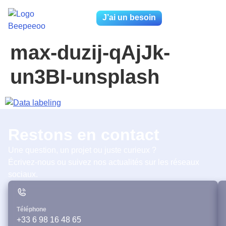
J’ai un besoin
max-duzij-qAjJk-
un3BI-unsplash
Restons en contact
Une question, un projet ou juste curieux ?
Écrivez-nous ou suivez nos actualités sur les réseaux
sociaux.
Téléphone
+33 6 98 16 48 65