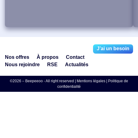
J’ai un besoin
Nos offres
À propos
Contact
Nous rejoindre
RSE
Actualités
©2026 – Beepeeoo - All right reserved |
Mentions légales
|
Politique de
confidentialité