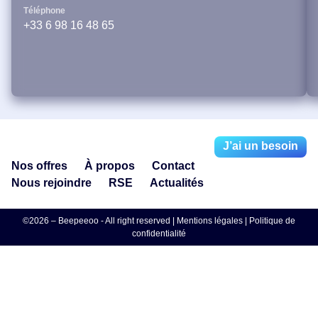
Téléphone
+33 6 98 16 48 65
J’ai un besoin
Nos offres
À propos
Contact
Nous rejoindre
RSE
Actualités
©2026 – Beepeeoo - All right reserved |
Mentions légales
|
Politique de
confidentialité