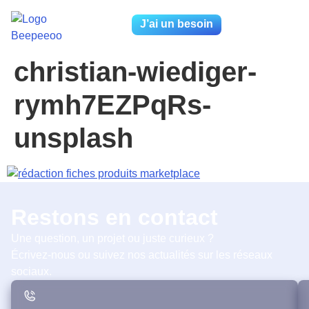
J’ai un besoin
christian-wiediger-
rymh7EZPqRs-
unsplash
Restons en contact
Une question, un projet ou juste curieux ?
Écrivez-nous ou suivez nos actualités sur les réseaux
sociaux.