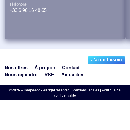
Téléphone
+33 6 98 16 48 65
J’ai un besoin
Nos offres
À propos
Contact
Nous rejoindre
RSE
Actualités
©2026 – Beepeeoo - All right reserved |
Mentions légales
|
Politique de
confidentialité