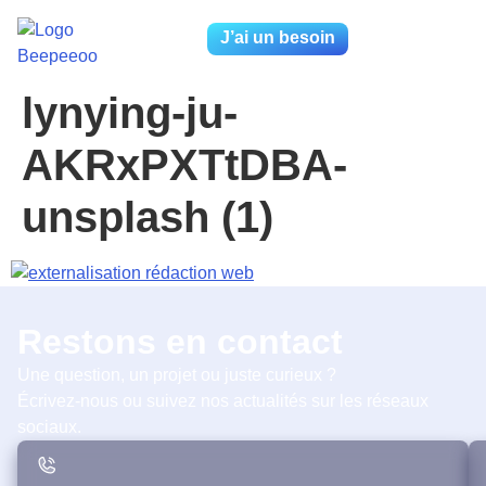
J’ai un besoin
lynying-ju-
AKRxPXTtDBA-
unsplash (1)
Restons en contact
Une question, un projet ou juste curieux ?
Écrivez-nous ou suivez nos actualités sur les réseaux
sociaux.