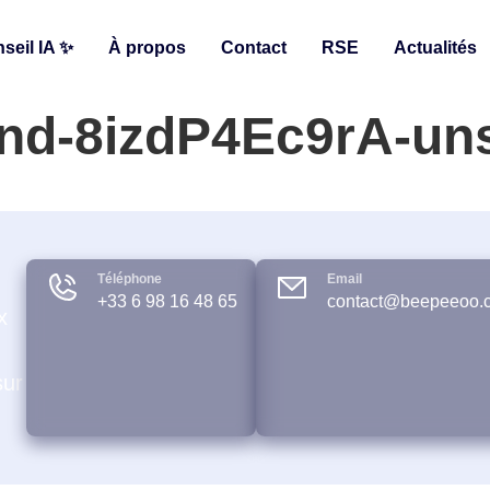
seil IA ✨
À propos
Contact
RSE
Actualités
nd-8izdP4Ec9rA-un
Téléphone
Email
+33 6 98 16 48 65
contact@beepeeoo.
x
sur