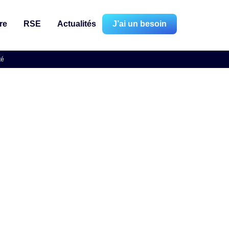
re
RSE
Actualités
J’ai un besoin
té