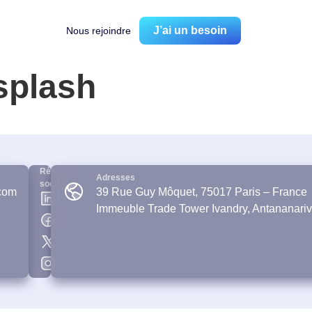
J’ai un besoin
Nous rejoindre
splash
Réseaux
Adresses
sociaux
com
39 Rue Guy Môquet, 75017 Paris – France
Immeuble Trade Tower Ivandry, Antananari