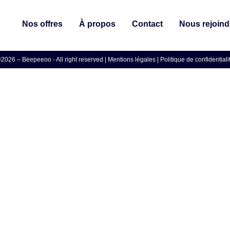
Nos offres
À propos
Contact
Nous rejoind
2026 – Beepeeoo - All right reserved |
Mentions légales
|
Politique de confidentiali