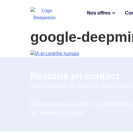
Nos offres
Con
google-deepmi
Restons en contact
Une question, un projet ou juste curieu
?
Écrivez-nous ou suivez nos actualités 
les réseaux sociaux.