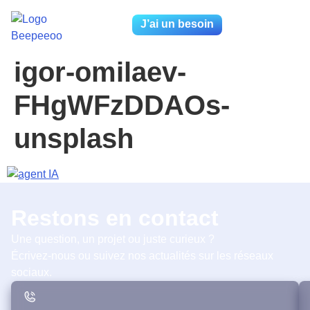
J’ai un besoin
igor-omilaev-
FHgWFzDDAOs-
unsplash
Restons en contact
Une question, un projet ou juste curieux ?
Écrivez-nous ou suivez nos actualités sur les réseaux
sociaux.