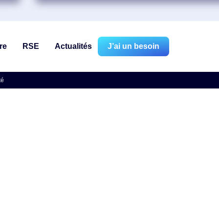
re
RSE
Actualités
J’ai un besoin
té