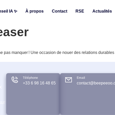
seil IA ✨
À propos
Contact
RSE
Actualités
easer
pas manquer ! Une occasion de nouer des relations durables ou
Téléphone
Email
+33 6 98 16 48 65
contact@beepeeoo.
x
sur