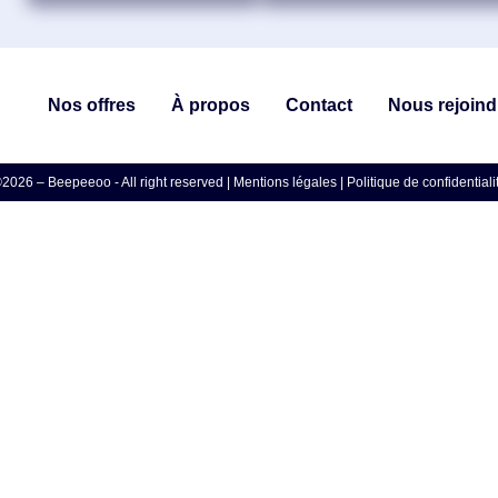
Nos offres
À propos
Contact
Nous rejoind
2026 – Beepeeoo - All right reserved |
Mentions légales
|
Politique de confidentiali