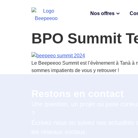
Nos offres
Con
BPO Summit T
Le Beepeeoo Summit est l’évènement à Tanà à ne 
sommes impatients de vous y retrouver !
Restons en contact
Une question, un projet ou juste curieu
?
Écrivez-nous ou suivez nos actualités 
les réseaux sociaux.