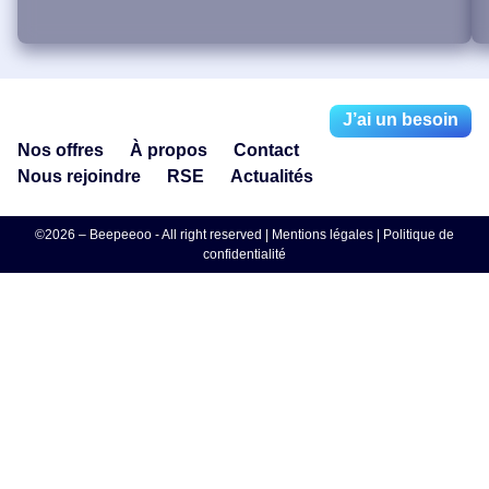
J’ai un besoin
Nos offres
À propos
Contact
Nous rejoindre
RSE
Actualités
©2026 – Beepeeoo - All right reserved |
Mentions légales
|
Politique de
confidentialité