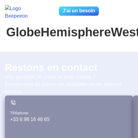
J’ai un besoin
GlobeHemisphereWes
Restons en contact
Une question, un projet ou juste curieux ?
Écrivez-nous ou suivez nos actualités sur les réseaux
sociaux.
Téléphone
+33 6 98 16 48 65