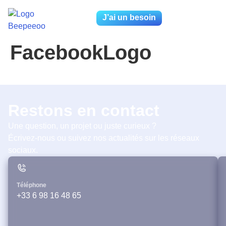
J’ai un besoin
FacebookLogo
Restons en contact
Une question, un projet ou juste curieux ?
Écrivez-nous ou suivez nos actualités sur les réseaux
sociaux.
Téléphone
+33 6 98 16 48 65