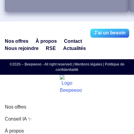
J’ai un besoin
Nos offres
À propos
Contact
Nous rejoindre
RSE
Actualités
©2026 – Beepeeoo - All right reserved |
Mentions légales
|
Politique de
confidentialité
Nos offres
Conseil IA ✨
À propos