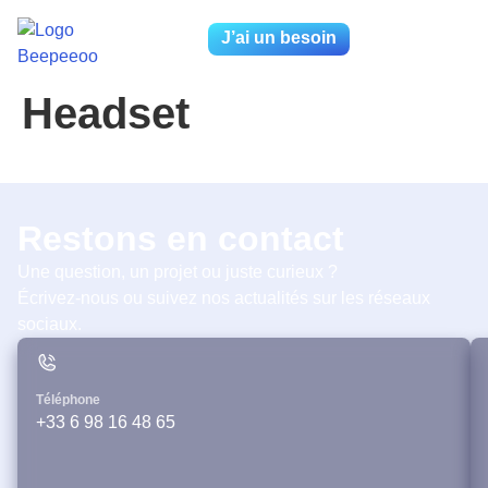
J’ai un besoin
Headset
Restons en contact
Une question, un projet ou juste curieux ?
Écrivez-nous ou suivez nos actualités sur les réseaux
sociaux.
Téléphone
+33 6 98 16 48 65