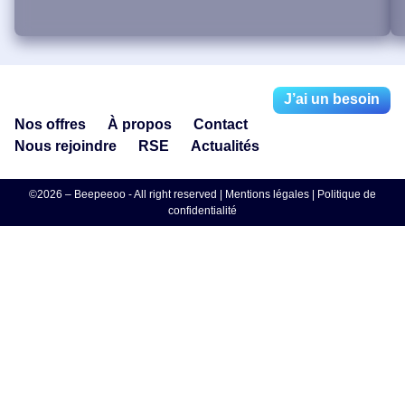
J’ai un besoin
Nos offres
À propos
Contact
Nous rejoindre
RSE
Actualités
©2026 – Beepeeoo - All right reserved |
Mentions légales
|
Politique de
confidentialité