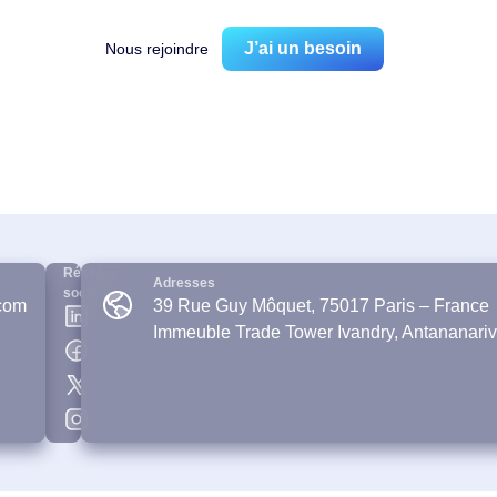
J’ai un besoin
Nous rejoindre
Réseaux
Adresses
sociaux
com
39 Rue Guy Môquet, 75017 Paris – France
Immeuble Trade Tower Ivandry, Antananari