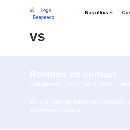
Nos offres
Con
vs
Restons en contact
Une question, un projet ou juste curieu
?
Écrivez-nous ou suivez nos actualités 
les réseaux sociaux.