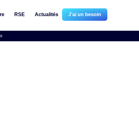
re
RSE
Actualités
J’ai un besoin
té