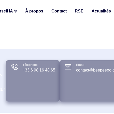
seil IA ✨
À propos
Contact
RSE
Actualités
Téléphone
Email
+33 6 98 16 48 65
contact@beepeeoo.
x
sur