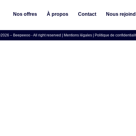
Nos offres
À propos
Contact
Nous rejoind
2026 – Beepeeoo - All right reserved |
Mentions légales
|
Politique de confidentiali