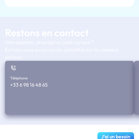
Restons en contact
Une question, un projet ou juste curieux ?
Écrivez-nous ou suivez nos actualités sur les réseaux
sociaux.
Téléphone
+33 6 98 16 48 65
J’ai un besoin