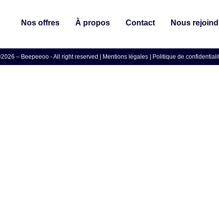
Nos offres
À propos
Contact
Nous rejoind
2026 – Beepeeoo - All right reserved |
Mentions légales
|
Politique de confidentiali