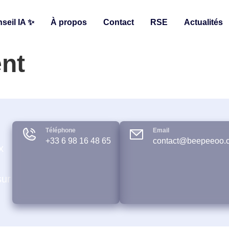
seil IA ✨
À propos
Contact
RSE
Actualités
nt
Téléphone
Email
+33 6 98 16 48 65
contact@beepeeoo.
x
sur