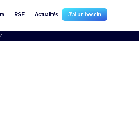
re
RSE
Actualités
J’ai un besoin
té