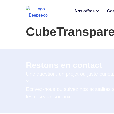
Nos offres
Con
CubeTranspare
Restons en contact
Une question, un projet ou juste curieu
?
Écrivez-nous ou suivez nos actualités 
les réseaux sociaux.