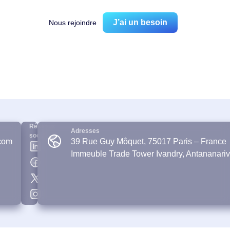
J’ai un besoin
Nous rejoindre
Réseaux
Adresses
sociaux
com
39 Rue Guy Môquet, 75017 Paris – France
Immeuble Trade Tower Ivandry, Antananari