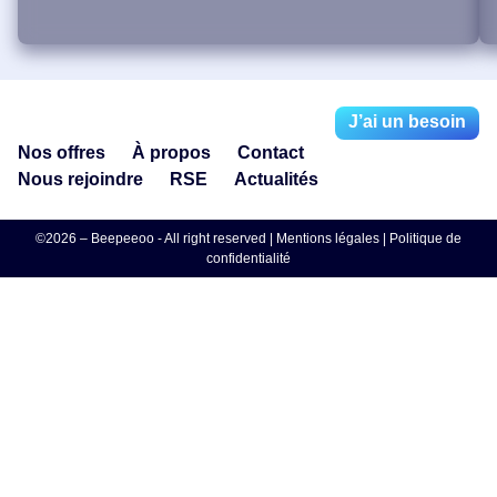
J’ai un besoin
Nos offres
À propos
Contact
Nous rejoindre
RSE
Actualités
©2026 – Beepeeoo - All right reserved |
Mentions légales
|
Politique de
confidentialité