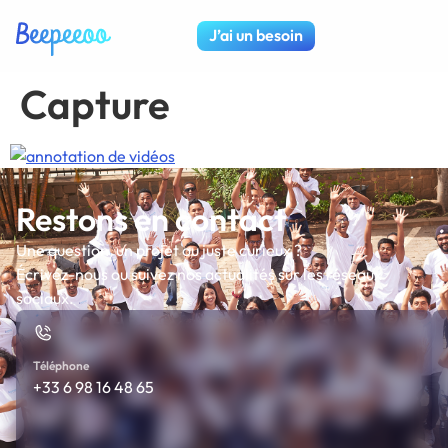
J’ai un besoin
Capture
Restons en contact
Une question, un projet ou juste curieux ?
Écrivez-nous ou suivez nos actualités sur les réseaux
sociaux.
Téléphone
+33 6 98 16 48 65