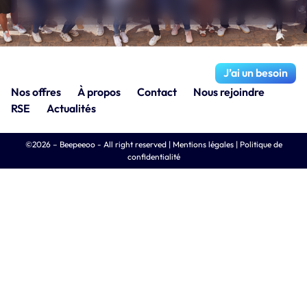
J’ai un besoin
Nos offres
À propos
Contact
Nous rejoindre
RSE
Actualités
©2026 – Beepeeoo - All right reserved |
Mentions légales
|
Politique de
confidentialité