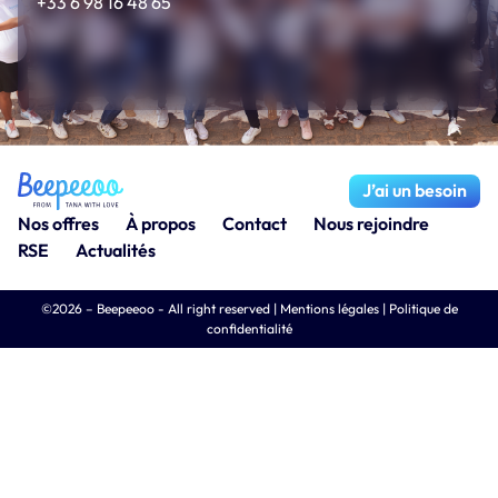
+33 6 98 16 48 65
J’ai un besoin
Nos offres
À propos
Contact
Nous rejoindre
RSE
Actualités
©2026 – Beepeeoo - All right reserved |
Mentions légales
|
Politique de
confidentialité