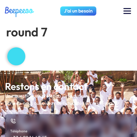
J’ai un besoin
round 7
Restons en contact
Une question, un projet ou juste curieux ?
Écrivez-nous ou suivez nos actualités sur les réseaux
sociaux.
Téléphone