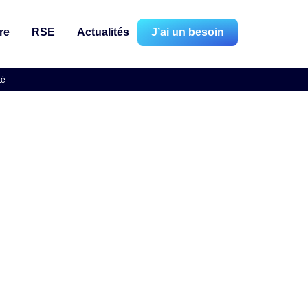
re
RSE
Actualités
J’ai un besoin
té