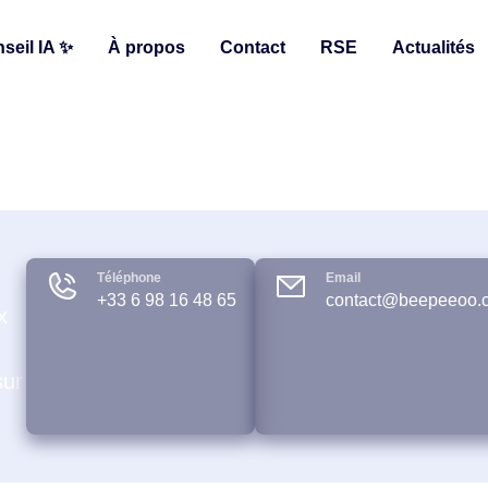
seil IA ✨
À propos
Contact
RSE
Actualités
Téléphone
Email
+33 6 98 16 48 65
contact@beepeeoo.
x
sur