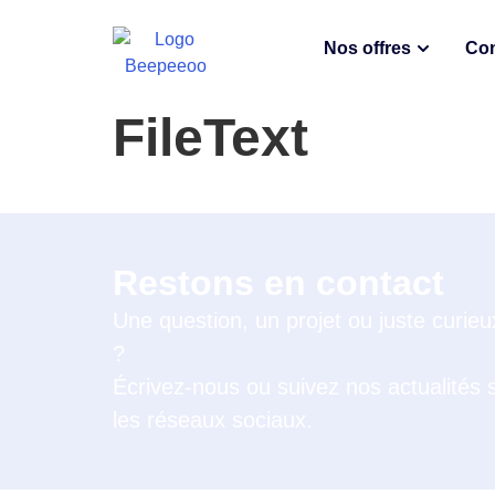
Nos offres
Con
FileText
Restons en contact
Une question, un projet ou juste curieu
?
Écrivez-nous ou suivez nos actualités 
les réseaux sociaux.