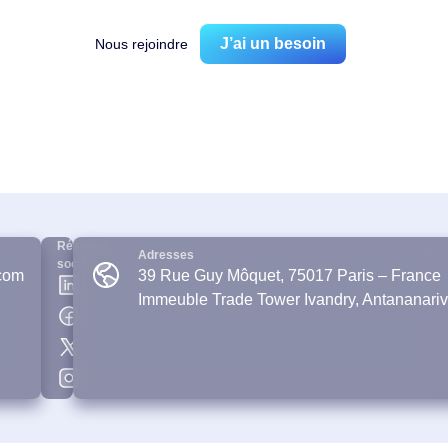
J’ai un besoin
Nous rejoindre
Réseaux
Adresses
sociaux
com
39 Rue Guy Môquet, 75017 Paris – France
Immeuble Trade Tower Ivandry, Antananari