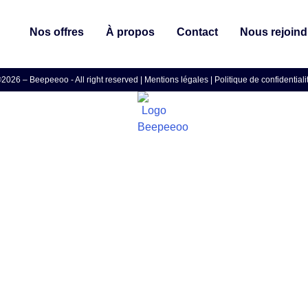
Nos offres
À propos
Contact
Nous rejoind
2026 – Beepeeoo - All right reserved |
Mentions légales
|
Politique de confidentiali