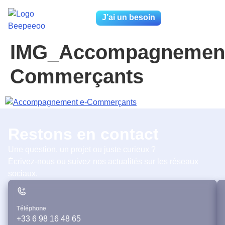
J’ai un besoin
IMG_Accompagnement
Commerçants
Restons en contact
Une question, un projet ou juste curieux ?
Écrivez-nous ou suivez nos actualités sur les réseaux
sociaux.
Téléphone
+33 6 98 16 48 65