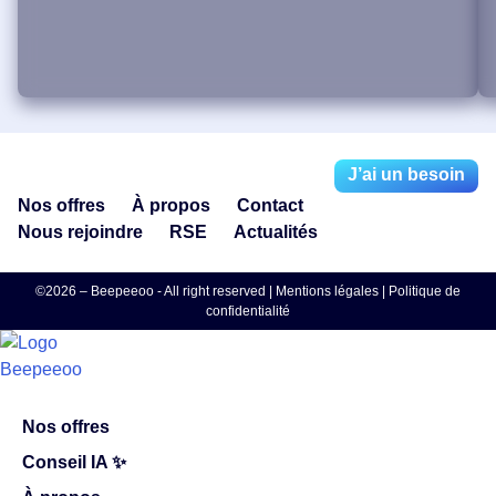
J’ai un besoin
Nos offres
À propos
Contact
Nous rejoindre
RSE
Actualités
©2026 – Beepeeoo - All right reserved |
Mentions légales
|
Politique de
confidentialité
Nos offres
Conseil IA ✨