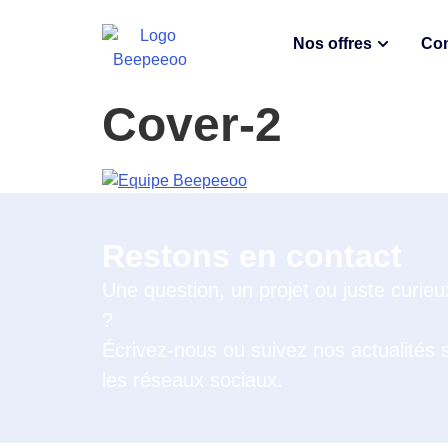
Nos offres
Con
Cover-2
Restons en contact
Une question, un projet ou juste curieu
?
Écrivez-nous ou suivez nos actualités 
les réseaux sociaux.