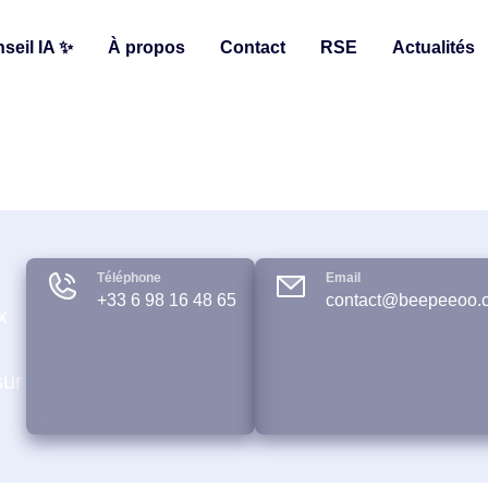
seil IA ✨
À propos
Contact
RSE
Actualités
Téléphone
Email
+33 6 98 16 48 65
contact@beepeeoo.
x
sur