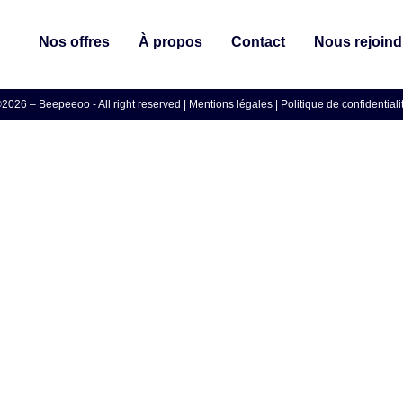
Nos offres
À propos
Contact
Nous rejoind
2026 – Beepeeoo - All right reserved |
Mentions légales
|
Politique de confidentiali