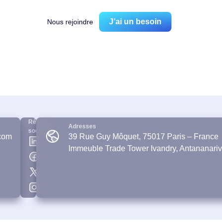
J’ai un besoin
Nous rejoindre
Réseaux
Adresses
sociaux
com
39 Rue Guy Môquet, 75017 Paris – France
Immeuble Trade Tower Ivandry, Antananari