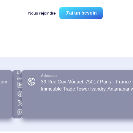
J’ai un besoin
Nous rejoindre
Réseaux
Adresses
sociaux
com
39 Rue Guy Môquet, 75017 Paris – France
Immeuble Trade Tower Ivandry, Antananari