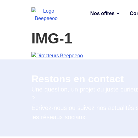
Nos offres
Con
IMG-1
Restons en contact
Une question, un projet ou juste curieu
?
Écrivez-nous ou suivez nos actualités 
les réseaux sociaux.