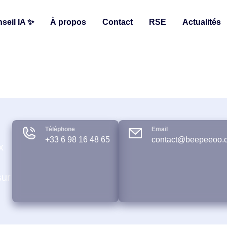
seil IA ✨
À propos
Contact
RSE
Actualités
Téléphone
Email
+33 6 98 16 48 65
contact@beepeeoo.
x
sur