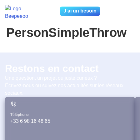
J’ai un besoin
PersonSimpleThrow
Restons en contact
Une question, un projet ou juste curieux ?
Écrivez-nous ou suivez nos actualités sur les réseaux
sociaux.
Téléphone
+33 6 98 16 48 65