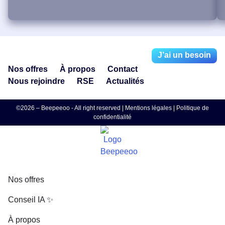
J’ai un besoin
Nos offres
À propos
Contact
Nous rejoindre
RSE
Actualités
©2026 – Beepeeoo - All right reserved |
Mentions légales
|
Politique de
confidentialité
Nos offres
Conseil IA ✨
À propos