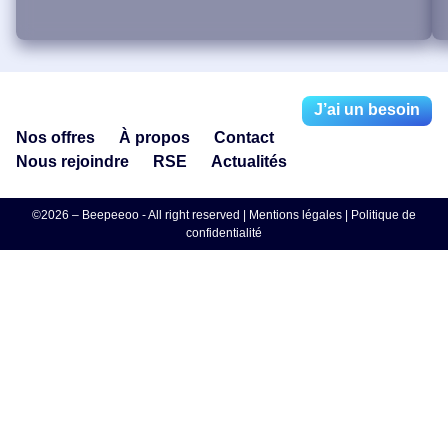
J’ai un besoin
Nos offres
À propos
Contact
Nous rejoindre
RSE
Actualités
©2026 – Beepeeoo - All right reserved |
Mentions légales
|
Politique de
confidentialité