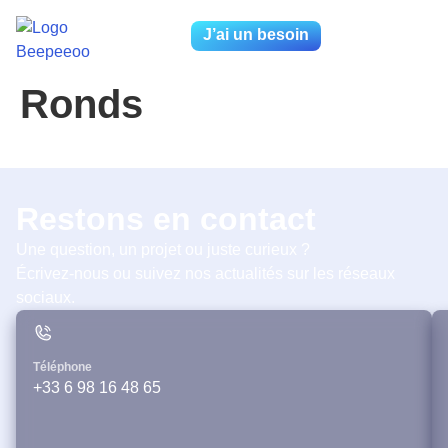
J’ai un besoin
Ronds
Restons en contact
Une question, un projet ou juste curieux ?
Écrivez-nous ou suivez nos actualités sur les réseaux
sociaux.
Téléphone
+33 6 98 16 48 65