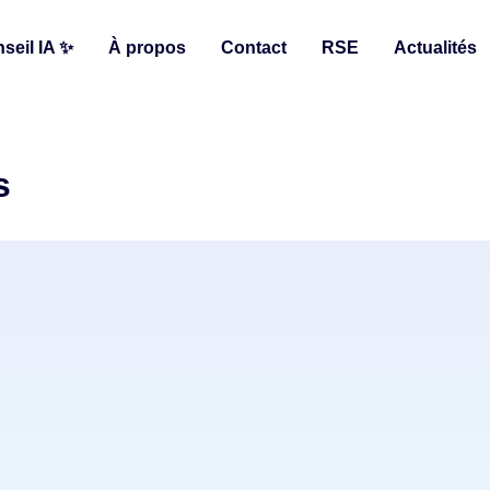
seil IA ✨
À propos
Contact
RSE
Actualités
s