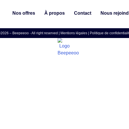
Nos offres
À propos
Contact
Nous rejoind
2026 – Beepeeoo - All right reserved |
Mentions légales
|
Politique de confidentiali