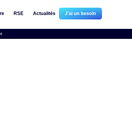
re
RSE
Actualités
J’ai un besoin
té