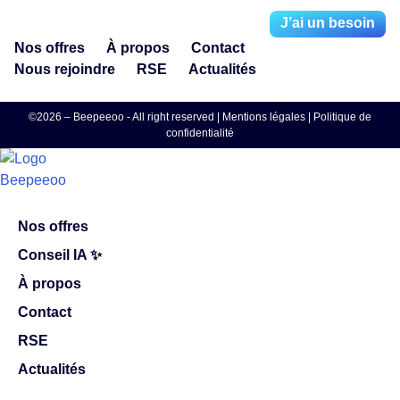
J’ai un besoin
Nos offres
À propos
Contact
Nous rejoindre
RSE
Actualités
©2026 – Beepeeoo - All right reserved |
Mentions légales
|
Politique de
confidentialité
Nos offres
Conseil IA ✨
À propos
Contact
RSE
Actualités