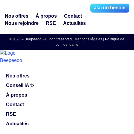
J’ai un besoin
Nos offres
À propos
Contact
Nous rejoindre
RSE
Actualités
©2026 – Beepeeoo - All right reserved |
Mentions légales
|
Politique de
confidentialité
Nos offres
Conseil IA ✨
À propos
Contact
RSE
Actualités