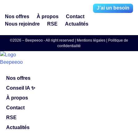
J’ai un besoin
Nos offres
À propos
Contact
Nous rejoindre
RSE
Actualités
©2026 – Beepeeoo - All right reserved |
Mentions légales
|
Politique de
confidentialité
Nos offres
Conseil IA ✨
À propos
Contact
RSE
Actualités