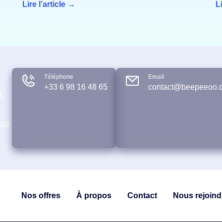
Lire l’article →
L
Téléphone
Email
+33 6 98 16 48 65
contact@beepeeoo.
x
sur
Nos offres
À propos
Contact
Nous rejoind