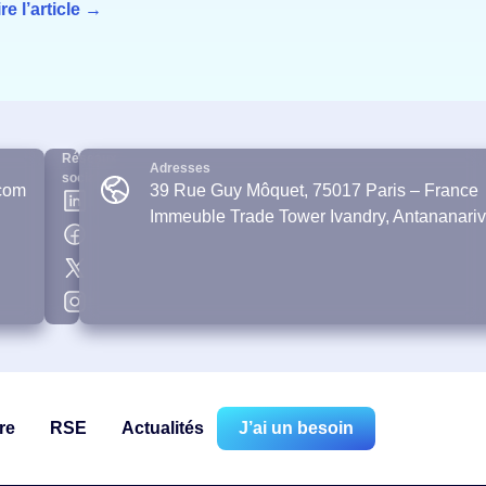
ire l’article →
Réseaux
Adresses
sociaux
com
39 Rue Guy Môquet, 75017 Paris – France
Immeuble Trade Tower Ivandry, Antananari
re
RSE
Actualités
J’ai un besoin