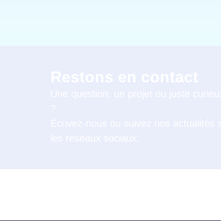
Restons en contact
Une question, un projet ou juste curieu
?
Écrivez-nous ou suivez nos actualités 
les réseaux sociaux.