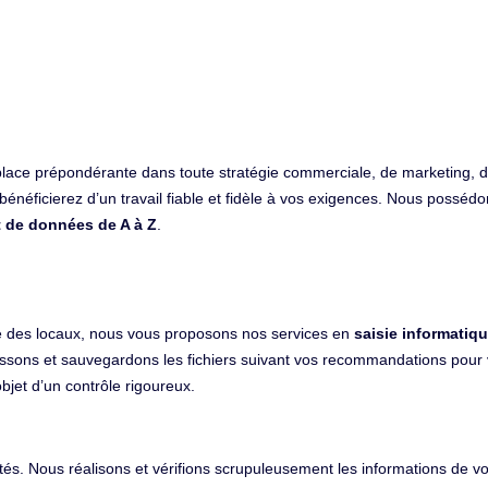
place prépondérante dans toute stratégie commerciale, de marketing, d’a
bénéficierez d’un travail fiable et fidèle à vos exigences. Nous possé
t de données de A à Z
.
ce des locaux, nous vous proposons nos services en
saisie informatiq
assons et sauvegardons les fichiers suivant vos recommandations pour 
objet d’un contrôle rigoureux.
ités. Nous réalisons et vérifions scrupuleusement les informations de v