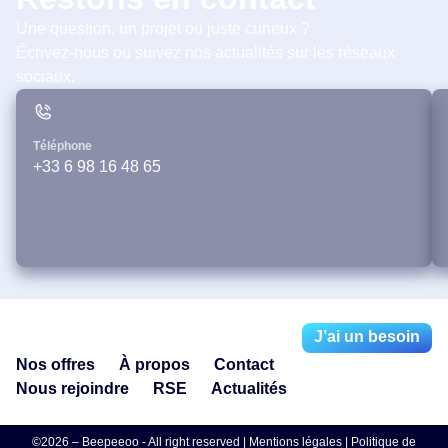
Une question, un projet ou juste curieux ?
Écrivez-nous ou suivez nos actualités sur les réseaux
sociaux.
Téléphone
+33 6 98 16 48 65
J’ai un besoin
Nos offres
À propos
Contact
Nous rejoindre
RSE
Actualités
©2026 – Beepeeoo - All right reserved |
Mentions légales
|
Politique de